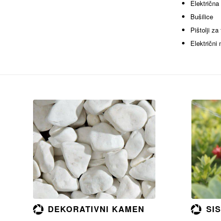
Električna
Bušilice
Pištolji za
Električni
Opširnije
SI
DEKORATIVNI KAMEN