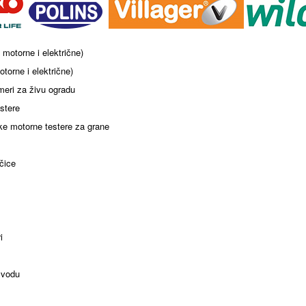
 motorne i električne)
otorne i električne)
imeri za živu ogradu
stere
e motorne testere za grane
čice
i
 vodu