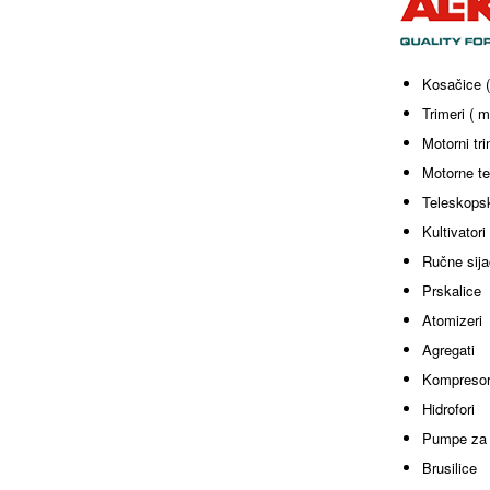
Kosačice (
Trimeri ( m
Motorni tr
Motorne te
Teleskopsk
Kultivatori
Ručne sija
Prskalice
Atomizeri
Agregati
Kompresor
Hidrofori
Pumpe za
Brusilice