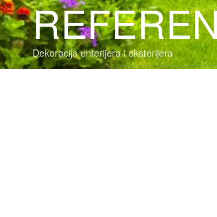
REFERE
Dekoracija enterijera i eksterijera