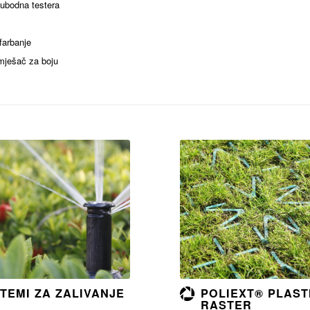
 ubodna testera
 farbanje
 mješač za boju
Opširnije
Opširnije
STEMI ZA ZALIVANJE
POLIEXT® PLAST
RASTER