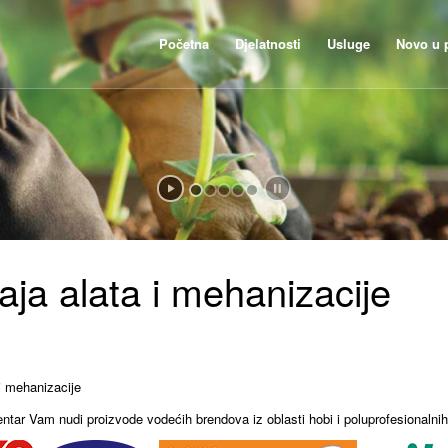
Početna
Djelatnosti
Usluge
Novo u 
aja alata i mehanizacije
i mehanizacije
tar Vam nudi proizvode vodećih brendova iz oblasti hobi i poluprofesionalnih