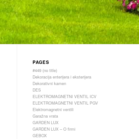
PAGES
#449 (no title)
Dekoracija enterijera i eksterijera
Dekorativni kamen
DES
ELEKTROMAGNETNI VENTIL ICV
ELEKTROMAGNETNI VENTIL PGV
Elektromagnetni ventili
Garažna vrata
GARDEN LUX
GARDEN LUX – O firmi
GEBOX