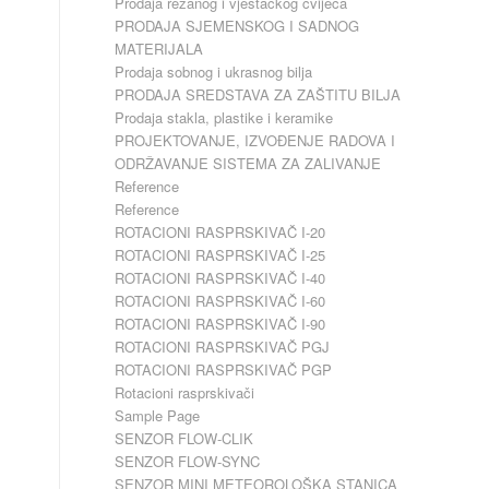
Prodaja rezanog i vještačkog cvijeća
PRODAJA SJEMENSKOG I SADNOG
MATERIJALA
Prodaja sobnog i ukrasnog bilja
PRODAJA SREDSTAVA ZA ZAŠTITU BILJA
Prodaja stakla, plastike i keramike
PROJEKTOVANJE, IZVOĐENJE RADOVA I
ODRŽAVANJE SISTEMA ZA ZALIVANJE
Reference
Reference
ROTACIONI RASPRSKIVAČ I-20
ROTACIONI RASPRSKIVAČ I-25
ROTACIONI RASPRSKIVAČ I-40
ROTACIONI RASPRSKIVAČ I-60
ROTACIONI RASPRSKIVAČ I-90
ROTACIONI RASPRSKIVAČ PGJ
ROTACIONI RASPRSKIVAČ PGP
Rotacioni rasprskivači
Sample Page
SENZOR FLOW-CLIK
SENZOR FLOW-SYNC
SENZOR MINI METEOROLOŠKA STANICA