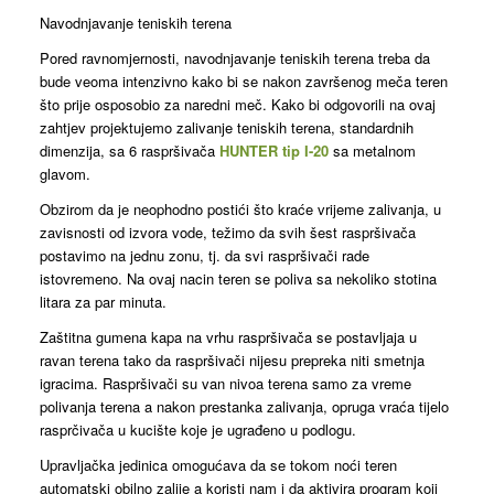
Navodnjavanje teniskih terena
Pored ravnomjernosti, navodnjavanje teniskih terena treba da
bude veoma intenzivno kako bi se nakon završenog meča teren
što prije osposobio za naredni meč. Kako bi odgovorili na ovaj
zahtjev projektujemo zalivanje teniskih terena, standardnih
dimenzija, sa 6 raspršivača
HUNTER tip I-20
sa metalnom
glavom.
Obzirom da je neophodno postići što kraće vrijeme zalivanja, u
zavisnosti od izvora vode, težimo da svih šest raspršivača
postavimo na jednu zonu, tj. da svi raspršivači rade
istovremeno. Na ovaj nacin teren se poliva sa nekoliko stotina
litara za par minuta.
Zaštitna gumena kapa na vrhu raspršivača se postavljaja u
ravan terena tako da raspršivači nijesu prepreka niti smetnja
igracima. Raspršivači su van nivoa terena samo za vreme
polivanja terena a nakon prestanka zalivanja, opruga vraća tijelo
rasprčivača u kucište koje je ugrađeno u podlogu.
Upravljačka jedinica omogućava da se tokom noći teren
automatski obilno zalije a koristi nam i da aktivira program koji