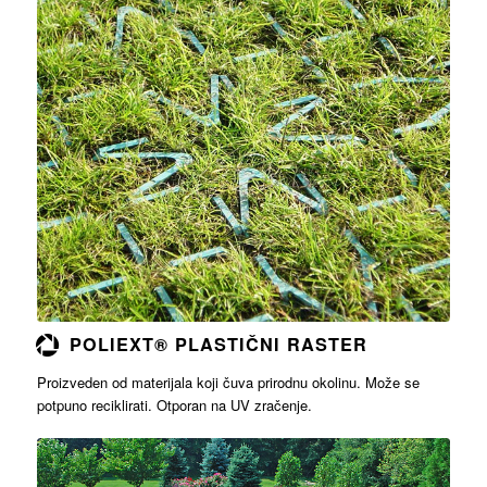
Opširnije
POLIEXT® PLASTIČNI RASTER
Proizveden od materijala koji čuva prirodnu okolinu. Može se
potpuno reciklirati. Otporan na UV zračenje.