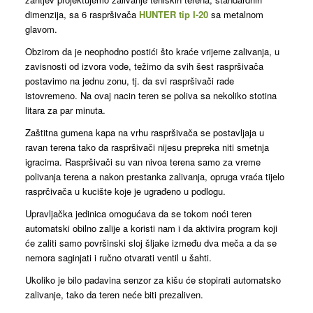
dimenzija, sa 6 raspršivača
HUNTER tip I-20
sa metalnom
glavom.
Obzirom da je neophodno postići što kraće vrijeme zalivanja, u
zavisnosti od izvora vode, težimo da svih šest raspršivača
postavimo na jednu zonu, tj. da svi raspršivači rade
istovremeno. Na ovaj nacin teren se poliva sa nekoliko stotina
litara za par minuta.
Zaštitna gumena kapa na vrhu raspršivača se postavljaja u
ravan terena tako da raspršivači nijesu prepreka niti smetnja
igracima. Raspršivači su van nivoa terena samo za vreme
polivanja terena a nakon prestanka zalivanja, opruga vraća tijelo
rasprčivača u kucište koje je ugrađeno u podlogu.
Upravljačka jedinica omogućava da se tokom noći teren
automatski obilno zalije a koristi nam i da aktivira program koji
će zaliti samo površinski sloj šljake između dva meča a da se
nemora saginjati i ručno otvarati ventil u šahti.
Ukoliko je bilo padavina senzor za kišu će stopirati automatsko
zalivanje, tako da teren neće biti prezaliven.