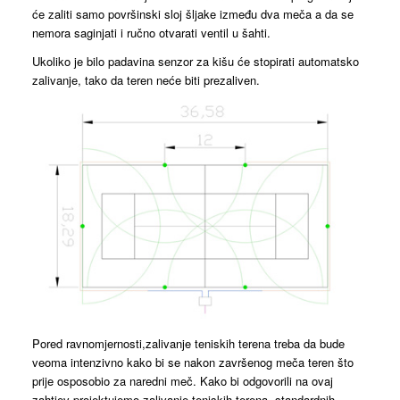
će zaliti samo površinski sloj šljake između dva meča a da se
nemora saginjati i ručno otvarati ventil u šahti.
Ukoliko je bilo padavina senzor za kišu će stopirati automatsko
zalivanje, tako da teren neće biti prezaliven.
Pored ravnomjernosti,zalivanje teniskih terena treba da bude
veoma intenzivno kako bi se nakon završenog meča teren što
prije osposobio za naredni meč. Kako bi odgovorili na ovaj
zahtjev projektujemo zalivanje teniskih terena, standardnih